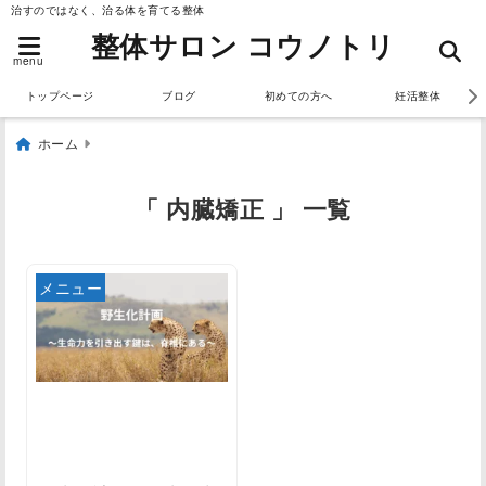
治すのではなく、治る体を育てる整体
整体サロン コウノトリ
menu
トップページ
ブログ
初めての方へ
妊活整体
ホーム
「 内臓矯正 」 一覧
メニュー