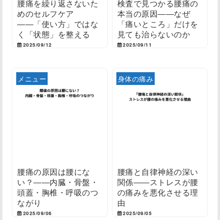
腰痛を繰り返さないた
検査で見つかる腰痛の
めのセルフケア
本当の原因――なぜ
――「使い方」ではな
「痛いところ」だけを
く「状態」を整える
見ても治らないのか
2025/09/12
2025/09/11
メニュー
身体の痛み
腰痛の原因は腰にな
腰痛と自律神経の深い
い？――内臓・骨盤・
関係――ストレスが腰
頭蓋・胸椎・呼吸のつ
の痛みを悪化させる理
ながり
由
2025/09/06
2025/09/05