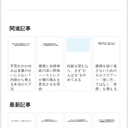
関連記事
手荒れやかゆ
腰痛と自律神
妊娠を望むな
腰痛を繰り返
みは皮膚のせ
経の深い関係
ら、まず“が
さないための
いじゃない？
――ストレス
んばる”をや
セルフケア―
内側から整え
が腰の痛みを
めてみる
―「使い方」
る本当のケア
悪化させる理
ではなく「状
法
由
態」を整える
最新記事