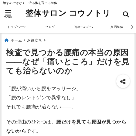
治すのではなく、治る体を育てる整体
整体サロン コウノトリ
menu
トップページ
ブログ
初めての方へ
妊活整体
ホーム
お役立ち
検査で見つかる腰痛の本当の原因
――なぜ「痛いところ」だけを見
ても治らないのか
「腰が痛いから腰をマッサージ」
「腰のレントゲンで異常なし」
それでも腰痛が治らない——。
その理由のひとつは、
腰だけを見ても原因が見つから
ないから
です。